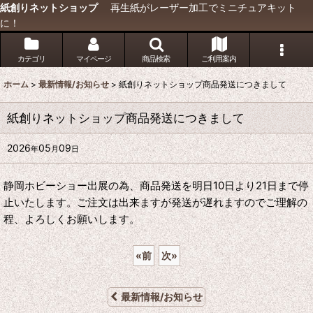
紙創りネットショップ
再生紙がレーザー加工でミニチュアキット
に！
カテゴリ
マイページ
商品検索
ご利用案内
ホーム
>
最新情報/お知らせ
>
紙創りネットショップ商品発送につきまして
紙創りネットショップ商品発送につきまして
2026
05
09
年
月
日
静岡ホビーショー出展の為、商品発送を明日10日より21日まで停
止いたします。ご注文は出来ますが発送が遅れますのでご理解の
程、よろしくお願いします。
«
前
次
»
最新情報/お知らせ