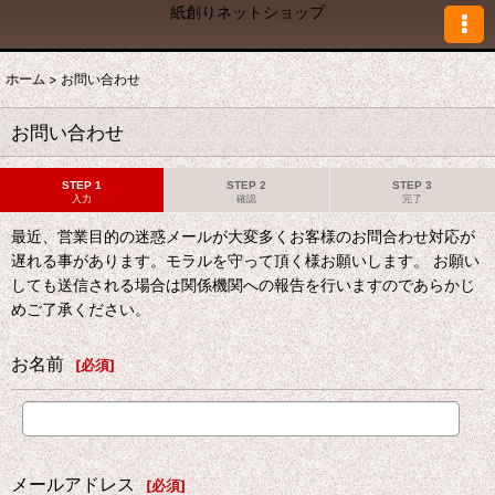
紙創りネットショップ
ホーム
>
お問い合わせ
お問い合わせ
STEP 1
STEP 2
STEP 3
入力
確認
完了
最近、営業目的の迷惑メールが大変多くお客様のお問合わせ対応が
遅れる事があります。モラルを守って頂く様お願いします。 お願い
しても送信される場合は関係機関への報告を行いますのであらかじ
めご了承ください。
お名前
[
必須
]
メールアドレス
[
必須
]