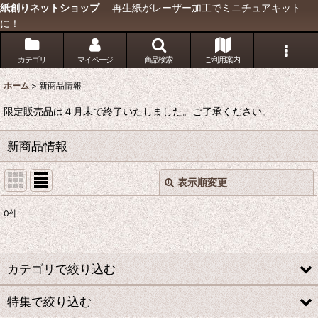
紙創りネットショップ
再生紙がレーザー加工でミニチュアキット
に！
カテゴリ
マイページ
商品検索
ご利用案内
ホーム
>
新商品情報
限定販売品は４月末で終了いたしました。ご了承ください。
新商品情報
表示順変更
閉じる
0
件
表示数
:
並び順
:
カテゴリで絞り込む
特集で絞り込む
絞り込む
ジオラマアクセサリーキット