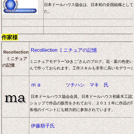
日本ドールハウス協会は、日本初の全国組織として1
た。
作家様
Recollection ミニチュアの記憶
Recollection
ミニチュア
ミニチュアモデラー”ゆきこ”さんのブログ。花・葉の色使
の記憶
んで作っておられます。工作スキルも非常に高いモデラー
ｍａ
ツチハシ マキ 氏
日本ドールハウス協会会員。日本ドールハウス初級木工認定
ショップで作品の販売をされており、２０１１年に作品の
各地のイベントにも精力的に参加されています。
伊藤順子氏