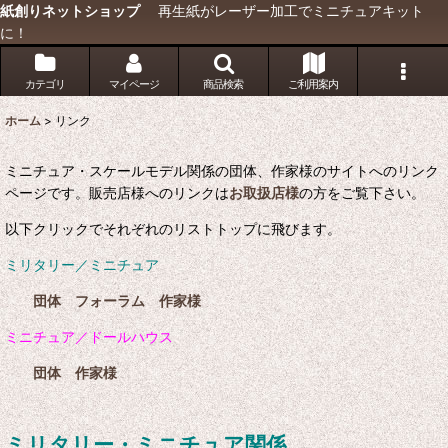
紙創りネットショップ
再生紙がレーザー加工でミニチュアキット
に！
カテゴリ
マイページ
商品検索
ご利用案内
ホーム
>
リンク
ミニチュア・スケールモデル関係の団体、作家様のサイトへのリンク
ページです。販売店様へのリンクは
お取扱店様
の方をご覧下さい。
以下クリックでそれぞれのリストトップに飛びます。
ミリタリー／ミニチュア
団体
フォーラム
作家様
ミニチュア／ドールハウス
団体
作家様
ミリタリー・ミニチュア関係