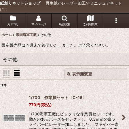
紙創りネットショップ
再生紙がレーザー加工でミニチュアキット
に！
カテゴリ
マイページ
商品検索
ご利用案内
ホーム
>
帝国海軍工廠
>
その他
限定販売品は４月末で終了いたしました。ご了承ください。
その他
表示順変更
閉じる
1
件
表示数
:
1/700 作業員セット〔C-16〕
770
円
(税込)
並び順
:
1/700海軍工廠にピッタリな作業員セットです。
動きのあるポーズをセレクトし、0.3ｍｍの白フ
絞り込む
ァイバーにレーザー加工しました。 ファイバー素