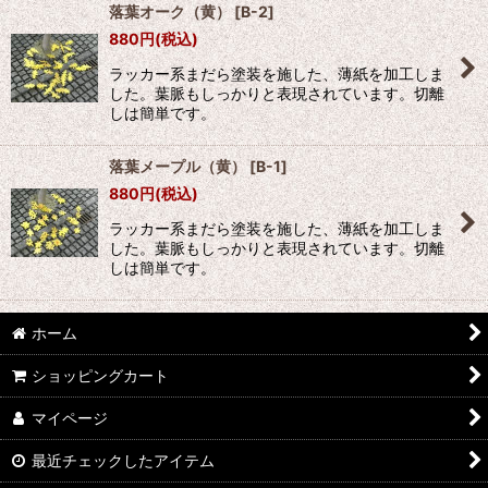
落葉オーク（黄）
[
B-2
]
880
円
(税込)
ラッカー系まだら塗装を施した、薄紙を加工しま
した。葉脈もしっかりと表現されています。切離
しは簡単です。
落葉メープル（黄）
[
B-1
]
880
円
(税込)
ラッカー系まだら塗装を施した、薄紙を加工しま
した。葉脈もしっかりと表現されています。切離
しは簡単です。
ホーム
ショッピングカート
マイページ
最近チェックしたアイテム