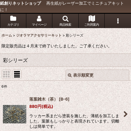
紙創りネットショップ
再生紙がレーザー加工でミニチュアキット
に！
カテゴリ
マイページ
商品検索
ご利用案内
ホーム
>
ジオラマアクセサリーキット
>
彩シリーズ
限定販売品は４月末で終了いたしました。ご了承ください。
彩シリーズ
表示順変更
閉じる
6
件
表示数
:
落葉雑木（茶）
[
B-6
]
880
円
(税込)
並び順
:
ラッカー系まだら塗装を施した、薄紙を加工しま
した。葉脈もしっかりと表現されています。切離
絞り込む
しは簡単です。