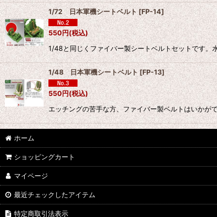
1/72 日本軍機シートベルト
[
FP-14
]
550
円
(税込)
1/48と同じくファイバー製シートベルトセットです
1/48 日本軍機シートベルト
[
FP-13
]
550
円
(税込)
エッチングの苦手な方、ファイバー製ベルトはいかが
ホーム
ショッピングカート
マイページ
最近チェックしたアイテム
特定商取引法表示