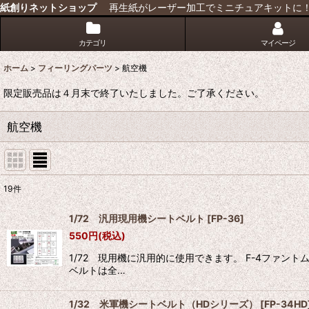
紙創りネットショップ
再生紙がレーザー加工でミニチュアキットに
カテゴリ
マイページ
ホーム
>
フィーリングパーツ
>
航空機
限定販売品は４月末で終了いたしました。ご了承ください。
航空機
19
件
表示数
:
1/72 汎用現用機シートベルト
[
FP-36
]
550
円
(税込)
並び順
:
1/72 現用機に汎用的に使用できます。 F-4ファ
ベルトは全…
1/32 米軍機シートベルト（HDシリーズ）
[
FP-34HD