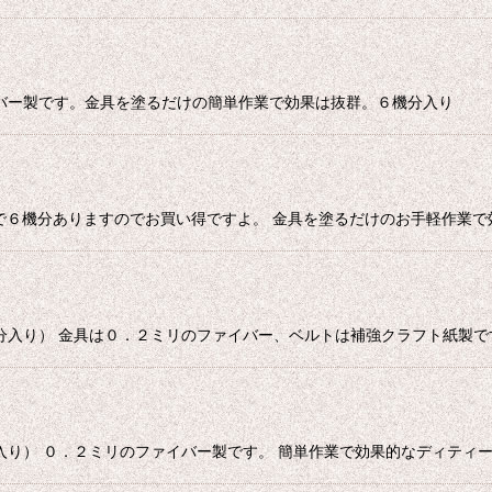
バー製です。金具を塗るだけの簡単作業で効果は抜群。６機分入り
2で６機分ありますのでお買い得ですよ。 金具を塗るだけのお手軽作業で
分入り） 金具は０．２ミリのファイバー、ベルトは補強クラフト紙製で
入り） ０．２ミリのファイバー製です。 簡単作業で効果的なディティ