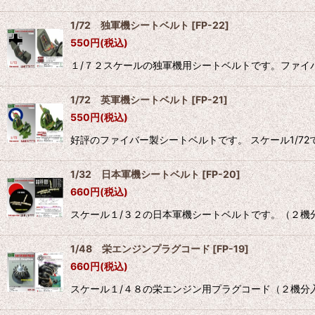
1/72 独軍機シートベルト
[
FP-22
]
550
円
(税込)
１/７２スケールの独軍機用シートベルトです。ファイ
1/72 英軍機シートベルト
[
FP-21
]
550
円
(税込)
好評のファイバー製シートベルトです。 スケール1/7
1/32 日本軍機シートベルト
[
FP-20
]
660
円
(税込)
スケール１/３２の日本軍機シートベルトです。（２機
1/48 栄エンジンプラグコード
[
FP-19
]
660
円
(税込)
スケール１/４８の栄エンジン用プラグコード（２機分