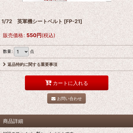
1/72 英軍機シートベルト
[
FP-21
]
販売価格
:
550
円
(税込)
数量
:
点
返品特約に関する重要事項
カートに入れる
お問い合わせ
商品詳細