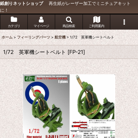
紙創りネットショップ
再生紙がレーザー加工でミニチュアキット
に！
カテゴリ
マイページ
商品検索
ご利用案内
ホーム
>
フィーリングパーツ
>
航空機
>
1/72 英軍機シートベルト
1/72 英軍機シートベルト
[
FP-21
]