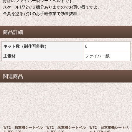
好評のファイバー製シートベルトです。
スケール1/72で６機分ありますのでお買い得ですよ。
金具を塗るだけのお手軽作業で効果抜群。
商品詳細
キット数（制作可能数）
6
主素材
ファイバー紙
関連商品
1/72 独軍機シートベル
1/72 米軍機シートベル
1/72 日本軍機シートベ
ト
[
FP-22
]
ト
[
FP-23
]
ルト
[
FP-14
]