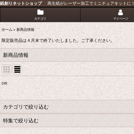
紙創りネットショップ
再生紙がレーザー加工でミニチュアキットに
カテゴリ
マイページ
ホーム
>
新商品情報
限定販売品は４月末で終了いたしました。ご了承ください。
新商品情報
0
件
表示数
:
並び順
:
カテゴリで絞り込む
特集で絞り込む
ジオラマアクセサリーキット