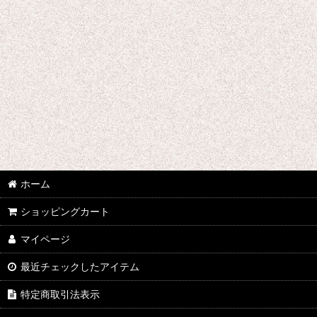
テーブルガーデンキット
限定販売商品
フィーリングパーツ
帝国海軍工廠
レイアウトアクセサリー
ホーム
ショッピングカート
マイページ
最近チェックしたアイテム
特定商取引法表示