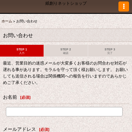
紙創りネットショップ
ホーム
>
お問い合わせ
お問い合わせ
STEP 1
STEP 2
STEP 3
入力
確認
完了
最近、営業目的の迷惑メールが大変多くお客様のお問合わせ対応が
遅れる事があります。モラルを守って頂く様お願いします。 お願い
しても送信される場合は関係機関への報告を行いますのであらかじ
めご了承ください。
お名前
[
必須
]
メールアドレス
[
必須
]