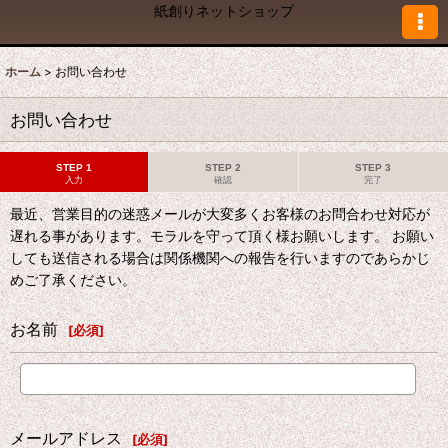
紙創りネットショップ
ホーム
>
お問い合わせ
お問い合わせ
STEP 1
STEP 2
STEP 3
入力
確認
完了
最近、営業目的の迷惑メールが大変多くお客様のお問合わせ対応が
遅れる事があります。モラルを守って頂く様お願いします。 お願い
しても送信される場合は関係機関への報告を行いますのであらかじ
めご了承ください。
お名前
[
必須
]
メールアドレス
[
必須
]