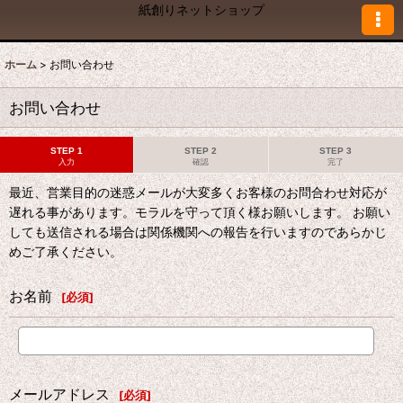
紙創りネットショップ
ホーム
>
お問い合わせ
お問い合わせ
STEP 1
STEP 2
STEP 3
入力
確認
完了
最近、営業目的の迷惑メールが大変多くお客様のお問合わせ対応が
遅れる事があります。モラルを守って頂く様お願いします。 お願い
しても送信される場合は関係機関への報告を行いますのであらかじ
めご了承ください。
お名前
[
必須
]
メールアドレス
[
必須
]