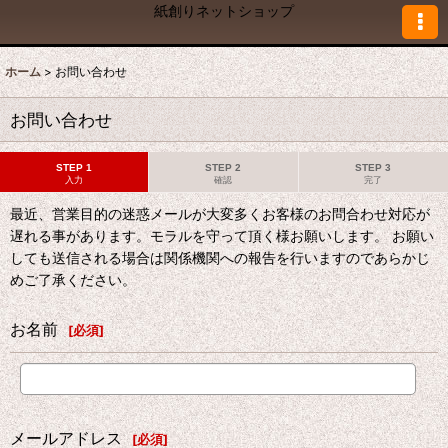
紙創りネットショップ
ホーム
>
お問い合わせ
お問い合わせ
STEP 1
STEP 2
STEP 3
入力
確認
完了
最近、営業目的の迷惑メールが大変多くお客様のお問合わせ対応が
遅れる事があります。モラルを守って頂く様お願いします。 お願い
しても送信される場合は関係機関への報告を行いますのであらかじ
めご了承ください。
お名前
[
必須
]
メールアドレス
[
必須
]