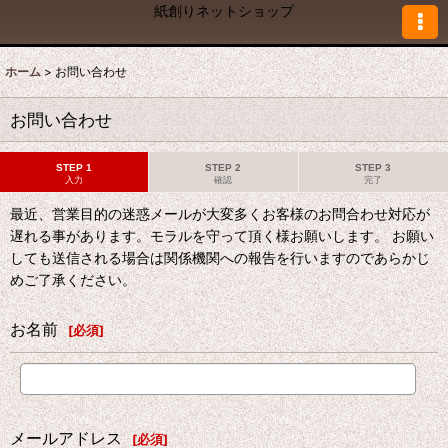
紙創りネットショップ
ホーム
>
お問い合わせ
お問い合わせ
STEP 1
STEP 2
STEP 3
入力
確認
完了
最近、営業目的の迷惑メールが大変多くお客様のお問合わせ対応が
遅れる事があります。モラルを守って頂く様お願いします。 お願い
しても送信される場合は関係機関への報告を行いますのであらかじ
めご了承ください。
お名前
[
必須
]
メールアドレス
[
必須
]