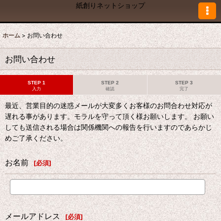
紙創りネットショップ
ホーム
>
お問い合わせ
お問い合わせ
STEP 1
STEP 2
STEP 3
入力
確認
完了
最近、営業目的の迷惑メールが大変多くお客様のお問合わせ対応が
遅れる事があります。モラルを守って頂く様お願いします。 お願い
しても送信される場合は関係機関への報告を行いますのであらかじ
めご了承ください。
お名前
[
必須
]
メールアドレス
[
必須
]