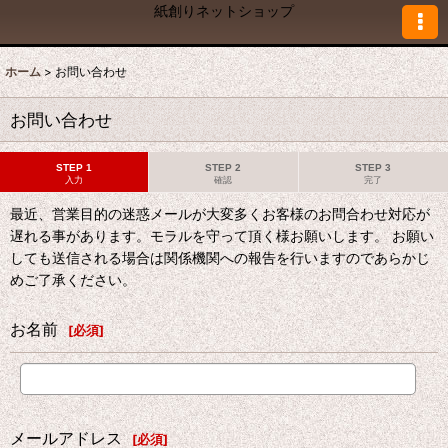
紙創りネットショップ
ホーム
>
お問い合わせ
お問い合わせ
STEP 1
STEP 2
STEP 3
入力
確認
完了
最近、営業目的の迷惑メールが大変多くお客様のお問合わせ対応が
遅れる事があります。モラルを守って頂く様お願いします。 お願い
しても送信される場合は関係機関への報告を行いますのであらかじ
めご了承ください。
お名前
[
必須
]
メールアドレス
[
必須
]