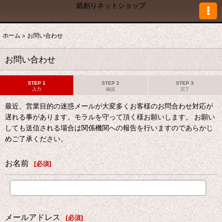
紙創りネットショップ
ホーム
>
お問い合わせ
お問い合わせ
STEP 1
STEP 2
STEP 3
入力
確認
完了
最近、営業目的の迷惑メールが大変多くお客様のお問合わせ対応が
遅れる事があります。モラルを守って頂く様お願いします。 お願い
しても送信される場合は関係機関への報告を行いますのであらかじ
めご了承ください。
お名前
[
必須
]
メールアドレス
[
必須
]