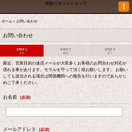
紙創りネットショップ
ホーム
>
お問い合わせ
お問い合わせ
STEP 1
STEP 2
STEP 3
入力
確認
完了
最近、営業目的の迷惑メールが大変多くお客様のお問合わせ対応が
遅れる事があります。モラルを守って頂く様お願いします。 お願い
しても送信される場合は関係機関への報告を行いますのであらかじ
めご了承ください。
お名前
[
必須
]
メールアドレス
[
必須
]