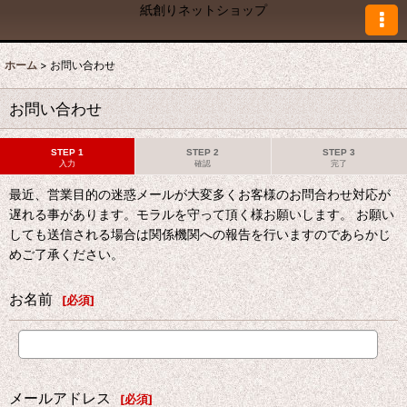
紙創りネットショップ
ホーム
>
お問い合わせ
お問い合わせ
STEP 1
STEP 2
STEP 3
入力
確認
完了
最近、営業目的の迷惑メールが大変多くお客様のお問合わせ対応が
遅れる事があります。モラルを守って頂く様お願いします。 お願い
しても送信される場合は関係機関への報告を行いますのであらかじ
めご了承ください。
お名前
[
必須
]
メールアドレス
[
必須
]