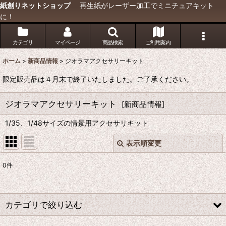
紙創りネットショップ
再生紙がレーザー加工でミニチュアキット
に！
カテゴリ
マイページ
商品検索
ご利用案内
ホーム
>
新商品情報
>
ジオラマアクセサリーキット
限定販売品は４月末で終了いたしました。ご了承ください。
ジオラマアクセサリーキット
[
新商品情報
]
1/35、1/48サイズの情景用アクセサリキット
表示順変更
閉じる
0
件
サブカテゴリ
:
表示数
:
カテゴリで絞り込む