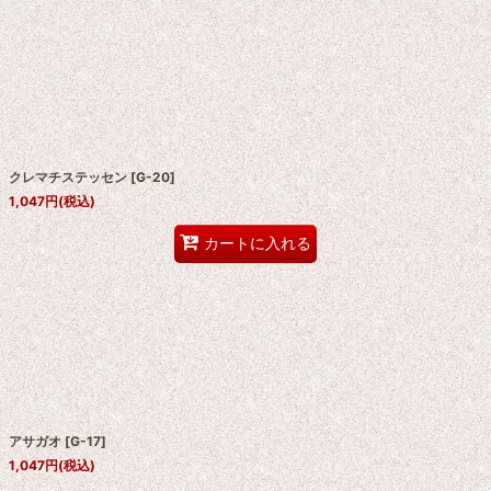
クレマチステッセン
[
G-20
]
1,047
円
(税込)
カートに入れる
アサガオ
[
G-17
]
1,047
円
(税込)