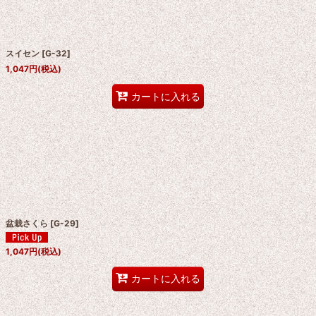
スイセン
[
G-32
]
1,047
円
(税込)
カートに入れる
盆栽さくら
[
G-29
]
1,047
円
(税込)
カートに入れる