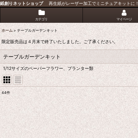
紙創りネットショップ
再生紙がレーザー加工でミニチュアキットに
カテゴリ
マイページ
ホーム
>
テーブルガーデンキット
限定販売品は４月末で終了いたしました。ご了承ください。
テーブルガーデンキット
1/12サイズのペーパーフラワー、プランター類
44
件
サブカテゴリ
:
表示数
:
並び順
: