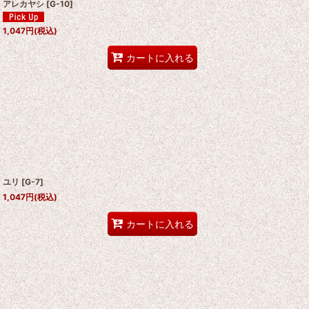
アレカヤシ
[
G-10
]
1,047
円
(税込)
カートに入れる
ユリ
[
G-7
]
1,047
円
(税込)
カートに入れる