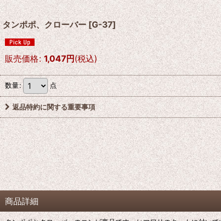
タンポポ、クローバー
[
G-37
]
販売価格
:
1,047
円
(税込)
数量
:
点
返品特約に関する重要事項
商品詳細