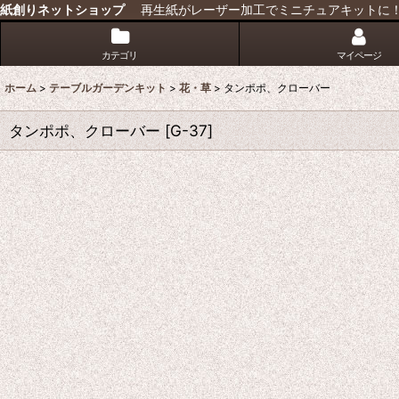
紙創りネットショップ
再生紙がレーザー加工でミニチュアキットに
カテゴリ
マイページ
ホーム
>
テーブルガーデンキット
>
花・草
>
タンポポ、クローバー
タンポポ、クローバー
[
G-37
]