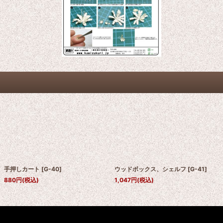
手押しカート
[
G-40
]
ウッドボックス、シェルフ
[
G-41
]
880
円
(税込)
1,047
円
(税込)