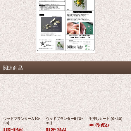
関連商品
ウッドプランターA
[
G-
ウッドプランターB
[
G-
手押しカート
[
G-40
]
38
]
39
]
880
円
(税込)
880
円
(税込)
880
円
(税込)