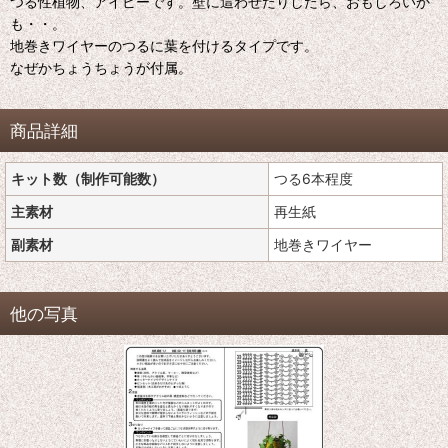
つる性植物、アイビーです。壁に這わせたりしたら、おもしろいか
も・・。
地巻きワイヤーのつるに葉を付けるタイプです。
なぜかちょうちょうが付属。
商品詳細
キット数（制作可能数）
つる6本程度
主素材
再生紙
副素材
地巻きワイヤー
他の写真