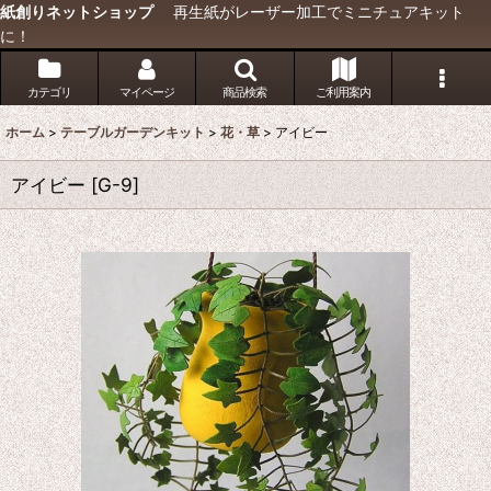
紙創りネットショップ
再生紙がレーザー加工でミニチュアキット
に！
カテゴリ
マイページ
商品検索
ご利用案内
ホーム
>
テーブルガーデンキット
>
花・草
>
アイビー
アイビー
[
G-9
]