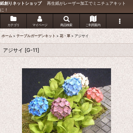
紙創りネットショップ
再生紙がレーザー加工でミニチュアキット
に！
カテゴリ
マイページ
商品検索
ご利用案内
ホーム
>
テーブルガーデンキット
>
花・草
>
アジサイ
アジサイ
[
G-11
]