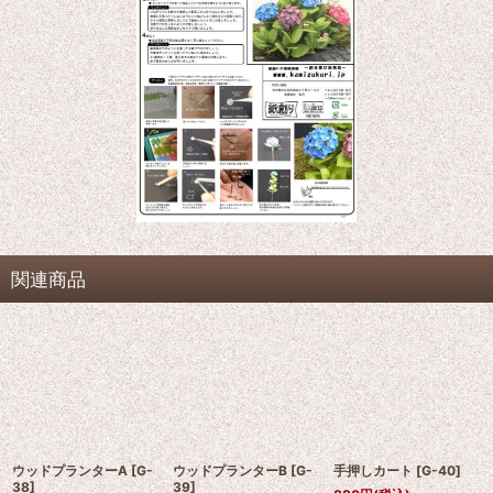
関連商品
ウッドプランターA
[
G-
ウッドプランターB
[
G-
手押しカート
[
G-40
]
38
]
39
]