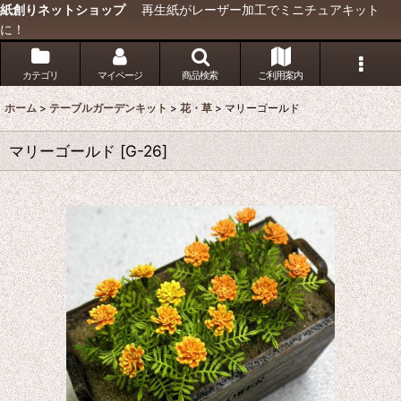
紙創りネットショップ
再生紙がレーザー加工でミニチュアキット
に！
カテゴリ
マイページ
商品検索
ご利用案内
ホーム
>
テーブルガーデンキット
>
花・草
>
マリーゴールド
マリーゴールド
[
G-26
]