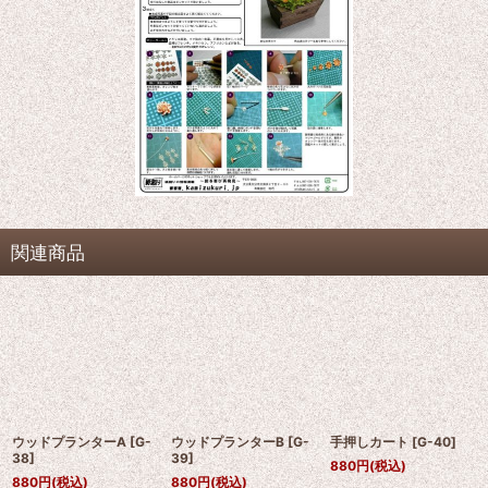
関連商品
ウッドプランターA
[
G-
ウッドプランターB
[
G-
手押しカート
[
G-40
]
38
]
39
]
880
円
(税込)
880
円
(税込)
880
円
(税込)