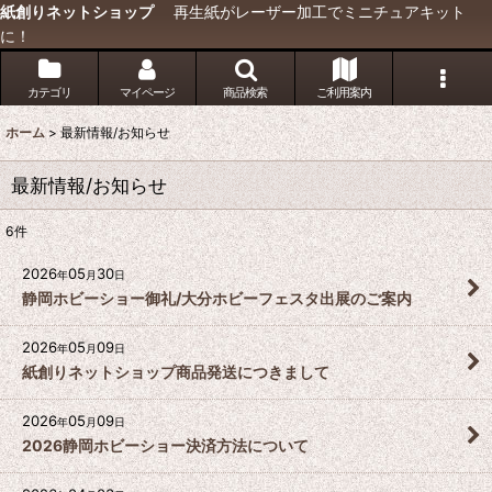
紙創りネットショップ
再生紙がレーザー加工でミニチュアキット
に！
カテゴリ
マイページ
商品検索
ご利用案内
ホーム
>
最新情報/お知らせ
最新情報/お知らせ
6
件
2026
05
30
年
月
日
静岡ホビーショー御礼/大分ホビーフェスタ出展のご案内
2026
05
09
年
月
日
紙創りネットショップ商品発送につきまして
2026
05
09
年
月
日
2026静岡ホビーショー決済方法について