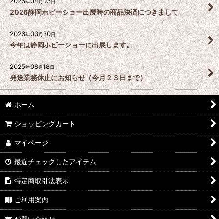
2026
04
03
年
月
日
2026静岡ホビーショー出展時の商品決済につきまして
2026
03
30
年
月
日
今年は静岡ホビーショーに出展します。
2025
08
18
年
月
日
発送業務休止にお知らせ（今月２３日まで）
ホーム
ショッピングカート
マイページ
最近チェックしたアイテム
特定商取引法表示
ご利用案内
お問い合わせ