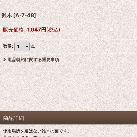
雑木
[
A-7-48
]
販売価格
:
1,047
円
(税込)
数量
:
点
返品特約に関する重要事項
商品詳細
使用場所を選ばない雑木の葉です。