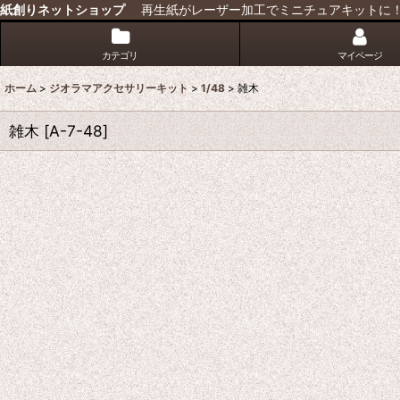
紙創りネットショップ
再生紙がレーザー加工でミニチュアキットに
カテゴリ
マイページ
ホーム
>
ジオラマアクセサリーキット
>
1/48
>
雑木
雑木
[
A-7-48
]