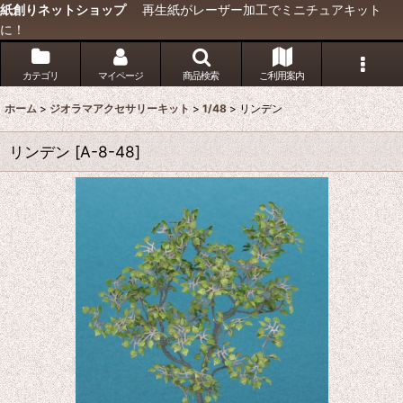
紙創りネットショップ
再生紙がレーザー加工でミニチュアキット
に！
カテゴリ
マイページ
商品検索
ご利用案内
ホーム
>
ジオラマアクセサリーキット
>
1/48
>
リンデン
リンデン
[
A-8-48
]