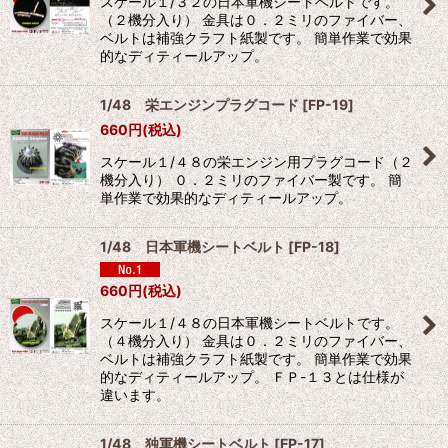
スケール１/３２の日本軍機シートベルトです。
（２機分入り） 金具は０．２ミリのファイバー、
ベルトは補強クラフト紙製です。 簡単作業で効果
的なディティールアップ。
1/48 栄エンジンプラグコード
[
FP-19
]
660
円
(税込)
スケール１/４８の栄エンジン用プラグコード（２
機分入り） ０．２ミリのファイバー製です。 簡
単作業で効果的なディティールアップ。
1/48 日本軍機シートベルト
[
FP-18
]
660
円
(税込)
スケール１/４８の日本軍機シートベルトです。
（４機分入り） 金具は０．２ミリのファイバー、
ベルトは補強クラフト紙製です。 簡単作業で効果
的なディティールアップ。 ＦＰ-１３とは仕様が
違います。
1/48 独軍機シートベルト
[
FP-17
]