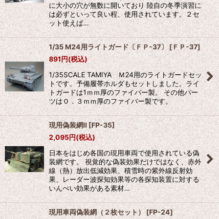
並び順
:
に大小の穴が無数に開いており 陸自の冬季演習に
は必ずといって良い程、使用されています。２セ
ット使えば…
絞り込む
1/35 M24用ライトガード〔ＦＰ-37〕
[
ＦＰ-37
]
891
円
(税込)
1/35SCALE TAMIYA Ｍ24用のライトガードセッ
トです。予備履帯ホルダもセットしました。ライ
トガードは1ｍｍ厚のファイバー製。 その他パー
ツは０．３ｍｍ厚のファイバー製です。
現用偽装網II
[
FP-35
]
2,095
円
(税込)
日本をはじめ各国の現用車両で使用されている偽
装網です。 視覚的な偽装効果だけではなく、赤外
線（熱）放出低減効果、積雪時の紫外線反射効
果、レーダー波探知効果等の各探知装置に対する
いんぺい効果がある素材…
現用車両偽装網（２枚セット）
[
FP-24
]