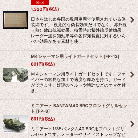
1,320
円
(税込)
日本をはじめ各国の現用車両で使用されている偽
装網です。 視覚的な偽装効果だけでなく、赤外線
（熱）放出低減効果、積雪時の紫外線反射効果、
レーダー波探知効果等の各探知装置に対するいん
ぺい効果がある素材も使…
M4シャーマン用ライトガードセット
[
FP-12
]
891
円
(税込)
Ｍ４シャーマン用ライトガードセットです。ファ
イバーの容易な加工で適度な厚みを持つ、ガード
ができます。好評のベルトや時計などのオマケ付
き。
ミニアート BANTAM40 BRCフロントグリルセッ
ト
[
FP-8
]
891
円
(税込)
ミニアート1/35バンタム40 BRC用フロントグリ
ルセットです。メーターやサイドストラップなど