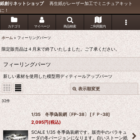
紙創りネットショップ
再生紙がレーザー加工でミニチュアキット
に！
カテゴリ
マイページ
商品検索
ご利用案内
ホーム
>
フィーリングパーツ
限定販売品は４月末で終了いたしました。ご了承ください。
フィーリングパーツ
新しい素材を使用した模型用ディティールアップパーツ
表示順変更
閉じる
32
件
サブカテゴリ
:
1/35 冬季偽装網〔FP-38〕
[
ＦＰ-38
]
2,095
円
(税込)
表示数
:
SCALE 1/35 冬季偽装網です。販売中のバラキュ
ーダの冬バージョンになります。白いストーン紙