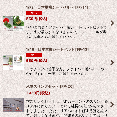
1/72 日本軍機シートベルト
[
FP-14
]
550
円
(税込)
1/48と同じくファイバー製シートベルトセットで
す。水で柔らかくなりますのでコントロールが容
易。是非ともお試しください。
1/48 日本軍機シートベルト
[
FP-13
]
550
円
(税込)
エッチングの苦手な方、ファイバー製ベルトはい
かがですか。一度、お試しください。
米軍スリングセット
[
FP-26
]
1,320
円
(税込)
本スリングセットは、M1ガーランドのスリングを
リアルに作りたい！ という社長の想いからスター
トしました。 ただ、リアルにすればするほど組立
てが難しくなります。 開発者の思いとしては、リ