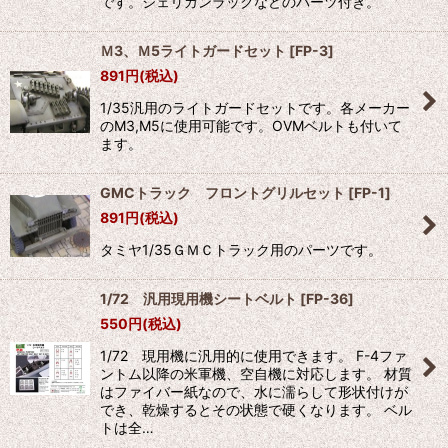
です。ジェリカンラックなどのパーツ付き。
Ｍ3、Ｍ5ライトガードセット
[
FP-3
]
891
円
(税込)
1/35汎用のライトガードセットです。各メーカー
のM3,M5に使用可能です。OVMベルトも付いて
ます。
GMCトラック フロントグリルセット
[
FP-1
]
891
円
(税込)
タミヤ1/35ＧＭＣトラック用のパーツです。
1/72 汎用現用機シートベルト
[
FP-36
]
550
円
(税込)
1/72 現用機に汎用的に使用できます。 F-4ファ
ントム以降の米軍機、空自機に対応します。 材質
はファイバー紙なので、水に濡らして形状付けが
でき、乾燥するとその状態で硬くなります。 ベル
トは全…