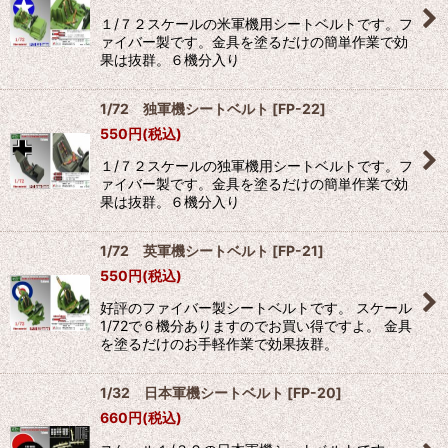
１/７２スケールの米軍機用シートベルトです。フ
ァイバー製です。金具を塗るだけの簡単作業で効
果は抜群。６機分入り
1/72 独軍機シートベルト
[
FP-22
]
550
円
(税込)
１/７２スケールの独軍機用シートベルトです。フ
ァイバー製です。金具を塗るだけの簡単作業で効
果は抜群。６機分入り
1/72 英軍機シートベルト
[
FP-21
]
550
円
(税込)
好評のファイバー製シートベルトです。 スケール
1/72で６機分ありますのでお買い得ですよ。 金具
を塗るだけのお手軽作業で効果抜群。
1/32 日本軍機シートベルト
[
FP-20
]
660
円
(税込)