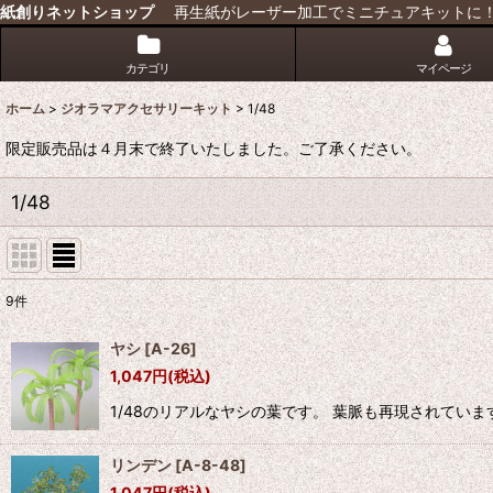
紙創りネットショップ
再生紙がレーザー加工でミニチュアキットに
カテゴリ
マイページ
ホーム
>
ジオラマアクセサリーキット
>
1/48
限定販売品は４月末で終了いたしました。ご了承ください。
1/48
9
件
表示数
:
ヤシ
[
A-26
]
1,047
円
(税込)
並び順
:
1/48のリアルなヤシの葉です。 葉脈も再現されていま
リンデン
[
A-8-48
]
1,047
円
(税込)