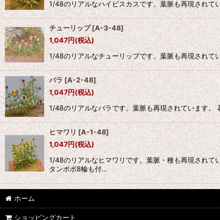
1/48のリアルなハイビスカスです。葉脈も再現され
チューリップ
[
A-3-48
]
1,047
円
(税込)
1/48のリアルなチューリップです。葉脈も再現されて
バラ
[
A-2-48
]
1,047
円
(税込)
1/48のリアルなバラです。葉脈も再現されています
ヒマワリ
[
A-1-48
]
1,047
円
(税込)
1/48のリアルなヒマワリです。葉脈・種も再現され
タンポポ8輪も付…
ホーム
ショッピングカート