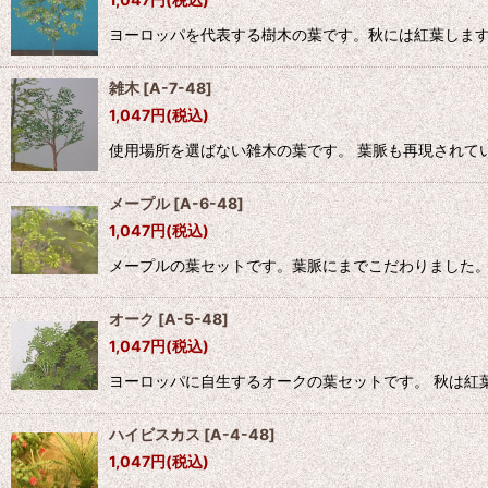
ヨーロッパを代表する樹木の葉です。秋には紅葉します
雑木
[
A-7-48
]
1,047
円
(税込)
使用場所を選ばない雑木の葉です。 葉脈も再現されて
メープル
[
A-6-48
]
1,047
円
(税込)
メープルの葉セットです。葉脈にまでこだわりました。
オーク
[
A-5-48
]
1,047
円
(税込)
ヨーロッパに自生するオークの葉セットです。 秋は紅
ハイビスカス
[
A-4-48
]
1,047
円
(税込)